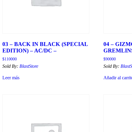
03 – BACK IN BLACK (SPECIAL
04 – GIZM
EDITION) – AC/DC –
GREMLINS
$
110000
$
90000
Sold By:
BlastStore
Sold By:
BlastS
Leer más
Añadir al carri