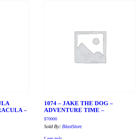
ULA
1074 – JAKE THE DOG –
RACULA –
ADVENTURE TIME –
$
70000
Sold By:
BlastStore
Leer más