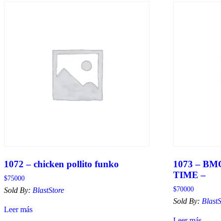
1072 – chicken pollito funko
1073 – B
TIME –
$
75000
$
70000
Sold By:
BlastStore
Sold By:
BlastS
Leer más
Leer más