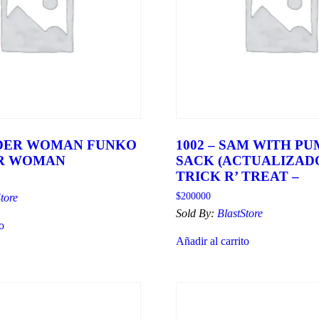
NDER WOMAN FUNKO
1002 – SAM WITH P
R WOMAN
SACK (ACTUALIZADO
TRICK R’ TREAT –
$
200000
tore
Sold By:
BlastStore
to
Añadir al carrito