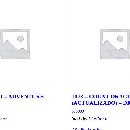
MO – ADVENTURE
1073 – COUNT DRAC
(ACTUALIZADO) – D
$
75000
tore
Sold By:
BlastStore
Añadir al carrito