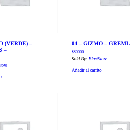
O (VERDE) –
04 – GIZMO – GREML
 –
$
80000
Sold By:
BlastStore
tore
Añadir al carrito
to