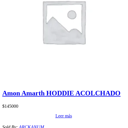
Amon Amarth HODDIE ACOLCHADO
$
145000
Leer más
Sold By:
ARCKANUM