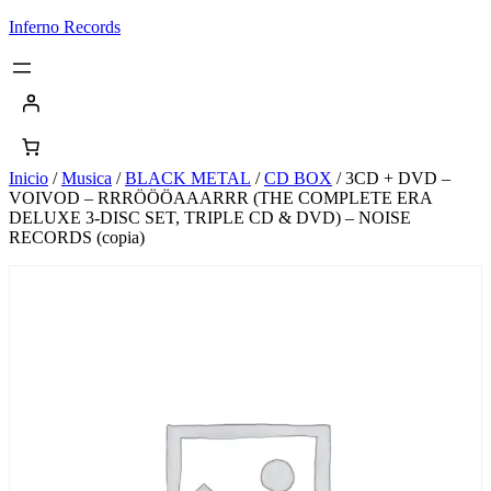
Saltar
Inferno Records
al
contenido
Inicio
/
Musica
/
BLACK METAL
/
CD BOX
/ 3CD + DVD –
VOIVOD – RRRÖÖÖAAARRR (THE COMPLETE ERA
DELUXE 3-DISC SET, TRIPLE CD & DVD) – NOISE
RECORDS (copia)