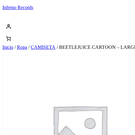
Saltar
Inferno Records
al
contenido
Inicio
/
Ropa
/
CAMISETA
/ BEETLEJUICE CARTOON – LARG