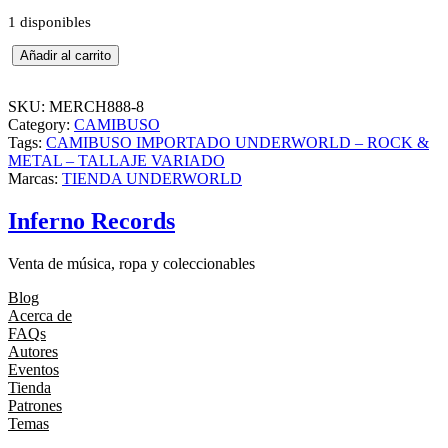
1 disponibles
C
Añadir al carrito
A
M
I
SKU:
MERCH888-8
B
Category:
CAMIBUSO
U
Tags:
CAMIBUSO IMPORTADO UNDERWORLD – ROCK &
S
METAL – TALLAJE VARIADO
O
Marcas:
TIENDA UNDERWORLD
I
M
Inferno Records
P
O
Venta de música, ropa y coleccionables
R
T
Blog
A
Acerca de
D
FAQs
O
Autores
U
Eventos
N
Tienda
D
Patrones
E
Temas
R