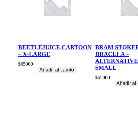
O
V
I
E
S
,
T
V
BEETLEJUICE CARTOON
BRAM STOKER
S
– X-LARGE
DRACULA –
E
R
ALTERNATIVE
$
65000
I
SMALL
Añadir al carrito
E
S
$
65000
,
Añadir al 
R
O
C
K
,
M
E
T
A
L