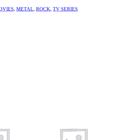
OVIES
, 
METAL
, 
ROCK
, 
TV SERIES