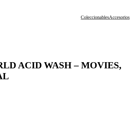
Coleccionables
Accesorios
D ACID WASH – MOVIES,
AL