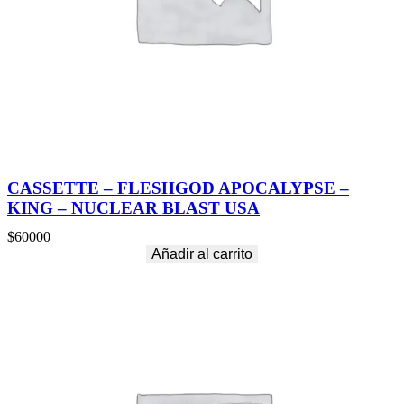
T
U
R
E
S
–
N
U
C
L
E
CASSETTE – FLESHGOD APOCALYPSE –
A
KING – NUCLEAR BLAST USA
R
B
$
60000
L
Añadir al carrito
A
S
T
U
S
A
c
a
n