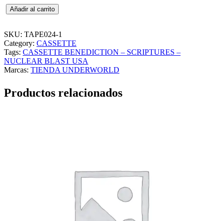
C
Añadir al carrito
A
S
S
SKU:
TAPE024-1
E
Category:
CASSETTE
T
Tags:
CASSETTE BENEDICTION – SCRIPTURES –
T
NUCLEAR BLAST USA
E
Marcas:
TIENDA UNDERWORLD
B
E
Productos relacionados
N
E
D
I
C
T
I
O
N
–
S
C
R
I
P