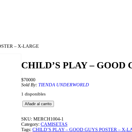
OSTER – X-LARGE
CHILD’S PLAY – GOOD 
$
70000
Sold By:
TIENDA UNDERWORLD
1 disponibles
C
Añadir al carrito
H
I
L
SKU:
MERCH1004-1
D
Category:
CAMISETAS
'
Tags:
CHILD’S PLAY – GOOD GUYS POSTER – X-