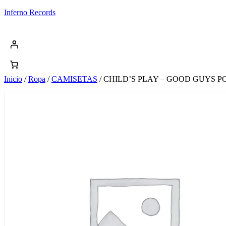
Saltar
Inferno Records
al
contenido
Inicio
/
Ropa
/
CAMISETAS
/ CHILD’S PLAY – GOOD GUYS P