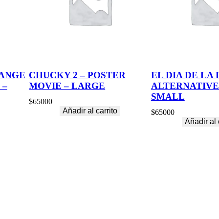
R
G
E
c
a
n
t
i
ANGE
CHUCKY 2 – POSTER
EL DIA DE LA 
d
 –
MOVIE – LARGE
ALTERNATIVE
a
d
SMALL
$
65000
Añadir al carrito
$
65000
Añadir al 