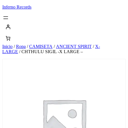
Saltar
Inferno Records
al
contenido
Inicio
/
Ropa
/
CAMISETA
/
ANCIENT SPIRIT
/
X-
LARGE
/ CHTHULU SIGIL -X LARGE –