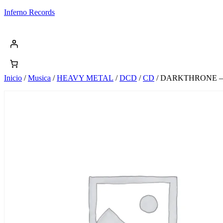
Saltar
Inferno Records
al
contenido
Inicio
/
Musica
/
HEAVY METAL
/
DCD
/
CD
/ DARKTHRONE –