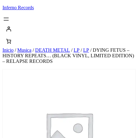
Saltar
Inferno Records
al
contenido
Inicio
/
Musica
/
DEATH METAL
/
LP
/
LP
/ DYING FETUS –
HISTORY REPEATS… (BLACK VINYL, LIMITED EDITION)
– RELAPSE RECORDS