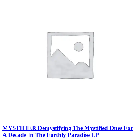
MYSTIFIER Demystifying The Mystified Ones For
A Decade In The Earthly Paradise LP