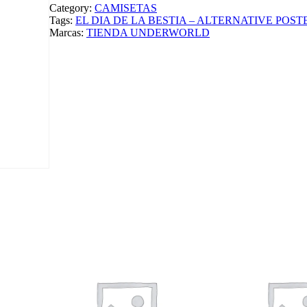
A
Category:
CAMISETAS
D
Tags:
EL DIA DE LA BESTIA – ALTERNATIVE POST
E
Marcas:
TIENDA UNDERWORLD
L
A
B
E
S
T
I
A
–
A
L
T
E
R
N
A
T
I
V
E
P
O