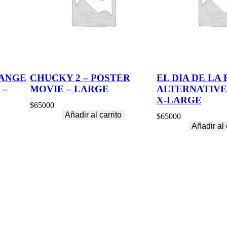
S
T
E
R
–
S
M
A
ANGE
CHUCKY 2 – POSTER
EL DIA DE LA 
L
 –
MOVIE – LARGE
ALTERNATIVE
L
c
X-LARGE
$
65000
a
Añadir al carrito
n
$
65000
t
Añadir al 
i
d
a
d