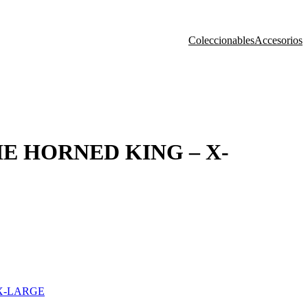
Coleccionables
Accesorios
HE HORNED KING – X-
 X-LARGE