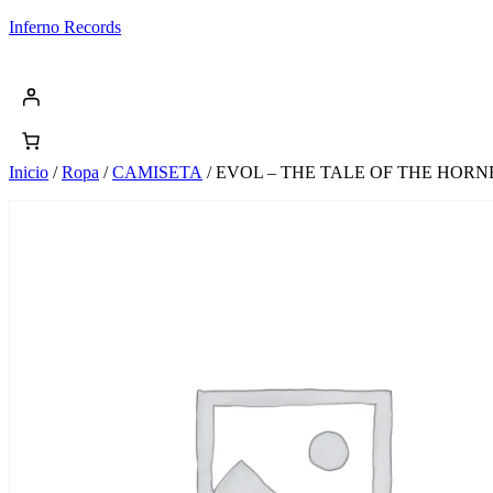
Saltar
Inferno Records
al
contenido
Inicio
/
Ropa
/
CAMISETA
/ EVOL – THE TALE OF THE HORN