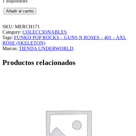
1 disponibles
F
Añadir al carrito
U
N
K
SKU:
MERCH171
O
Category:
COLECCIONABLES
P
Tags:
FUNKO POP ROCKS – GUNS N ROSES – 401 – AXL
O
ROSE (SKELETON)
P
Marcas:
TIENDA UNDERWORLD
R
O
Productos relacionados
C
K
S
–
G
U
N
S
N
R
O
S
E
S