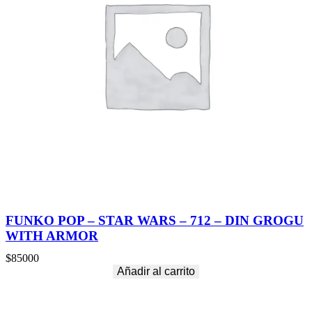
n
t
i
d
a
d
FUNKO POP – STAR WARS – 712 – DIN GROGU
WITH ARMOR
$
85000
Añadir al carrito