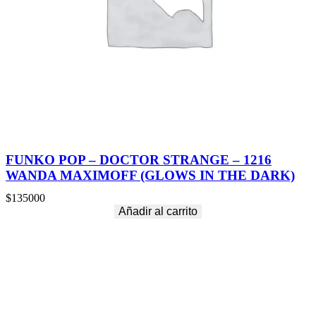
–
4
0
1
–
A
X
L
R
O
S
E
FUNKO POP – DOCTOR STRANGE – 1216
(
WANDA MAXIMOFF (GLOWS IN THE DARK)
S
K
$
135000
E
Añadir al carrito
L
E
T
O
N
)
c
a