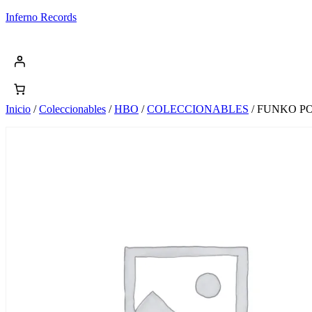
Saltar
Inferno Records
al
contenido
Inicio
/
Coleccionables
/
HBO
/
COLECCIONABLES
/ FUNKO PO