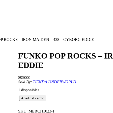
P ROCKS – IRON MAIDEN – 438 – CYBORG EDDIE
FUNKO POP ROCKS – IR
EDDIE
$
95000
Sold By:
TIENDA UNDERWORLD
1 disponibles
F
Añadir al carrito
U
N
K
SKU:
MERCH1023-1