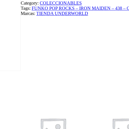
O
Category:
COLECCIONABLES
P
Tags:
FUNKO POP ROCKS – IRON MAIDEN – 438 –
O
Marcas:
TIENDA UNDERWORLD
P
R
O
C
K
S
–
I
R
O
N
M
A
I
D
E
N
–
4
3
8
–