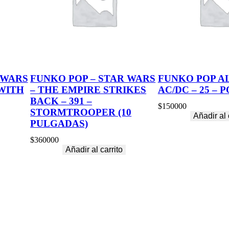
C
Y
B
O
R
G
E
D
 WARS
FUNKO POP – STAR WARS
FUNKO POP A
D
 WITH
– THE EMPIRE STRIKES
AC/DC – 25 –
I
E
BACK – 391 –
$
150000
c
STORMTROOPER (10
Añadir al 
a
PULGADAS)
n
t
$
360000
i
Añadir al carrito
d
a
d