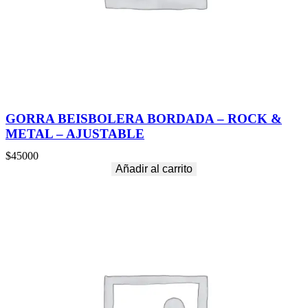
–
A
J
U
S
T
A
B
L
GORRA BEISBOLERA BORDADA – ROCK &
E
METAL – AJUSTABLE
c
a
$
45000
n
Añadir al carrito
t
i
d
a
d