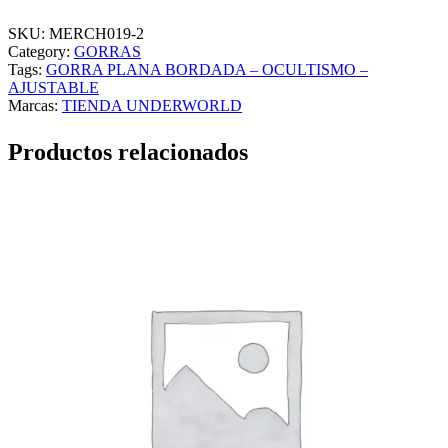
R
R
SKU:
MERCH019-2
A
Category:
GORRAS
P
Tags:
GORRA PLANA BORDADA – OCULTISMO –
L
AJUSTABLE
A
Marcas:
TIENDA UNDERWORLD
N
A
Productos relacionados
B
O
R
D
A
D
A
–
O
C
U
L
T
I
S
M
O