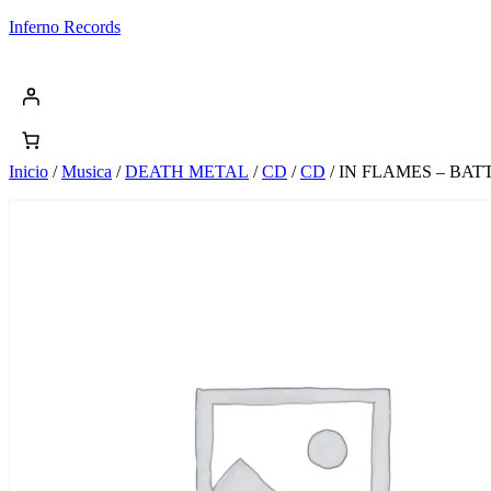
Saltar
Inferno Records
al
contenido
Inicio
/
Musica
/
DEATH METAL
/
CD
/
CD
/ IN FLAMES – BAT