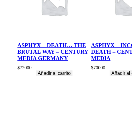
E
D
E
D
I
T
I
O
ASPHYX – DEATH… THE
ASPHYX – IN
N
BRUTAL WAY – CENTURY
DEATH – CEN
)
–
MEDIA GERMANY
MEDIA
N
U
$
72000
$
70000
C
Añadir al carrito
Añadir al 
L
E
A
R
B
L
A
S
T
U
S