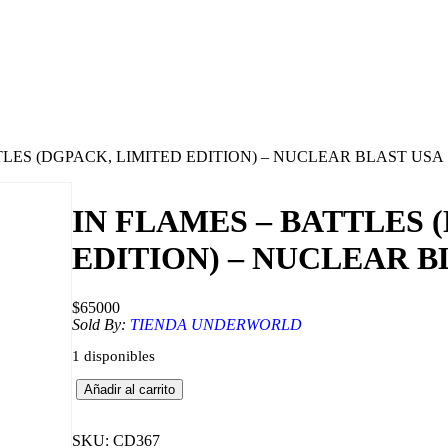
TLES (DGPACK, LIMITED EDITION) – NUCLEAR BLAST USA
IN FLAMES – BATTLES 
EDITION) – NUCLEAR B
$
65000
Sold By:
TIENDA UNDERWORLD
1 disponibles
I
Añadir al carrito
N
F
L
SKU:
CD367