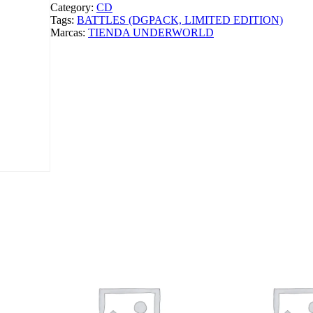
A
Category:
CD
M
Tags:
BATTLES (DGPACK, LIMITED EDITION)
E
Marcas:
TIENDA UNDERWORLD
S
–
B
A
T
T
L
E
S
(
D
G
P
A
C
K
,
L
I
M
I
T