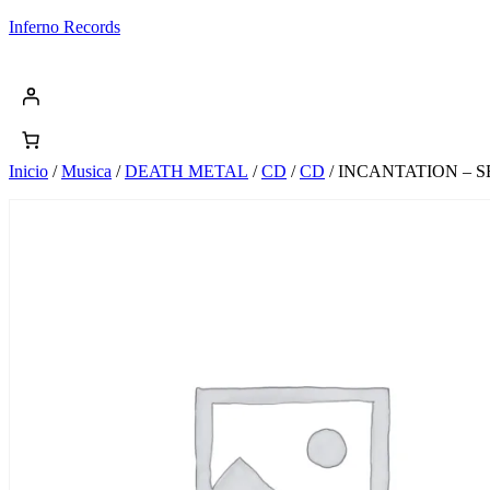
Saltar
Inferno Records
al
contenido
Inicio
/
Musica
/
DEATH METAL
/
CD
/
CD
/ INCANTATION – S