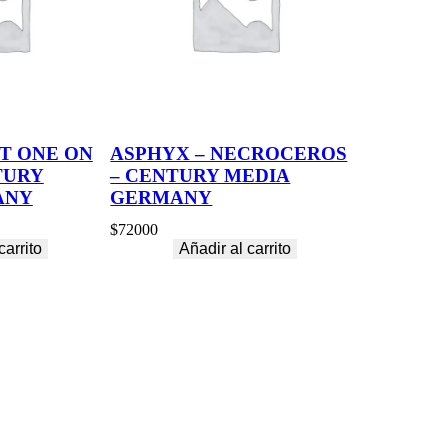
T ONE ON
ASPHYX – NECROCEROS
TURY
– CENTURY MEDIA
ANY
GERMANY
$
72000
carrito
Añadir al carrito