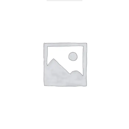
R
E
E
N
R
E
V
O
L
U
T
I
O
N
c
a
n
t
i
d
a
d