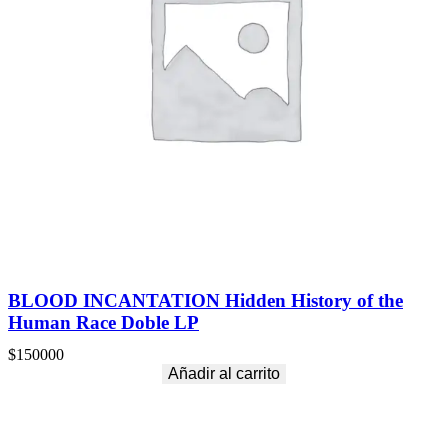
U
P
R
E
M
E
K
N
O
W
L
E
D
G
E
D
O
BLOOD INCANTATION Hidden History of the
M
Human Race Doble LP
A
I
$
150000
N
Añadir al carrito
(
B
L
A