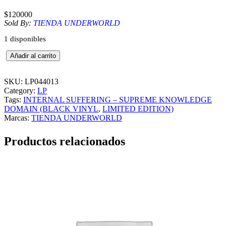
$
120000
Sold By:
TIENDA UNDERWORLD
1 disponibles
I
Añadir al carrito
N
T
E
SKU:
LP044013
R
Category:
LP
N
Tags:
INTERNAL SUFFERING – SUPREME KNOWLEDGE
A
DOMAIN (BLACK VINYL
, 
LIMITED EDITION)
L
Marcas:
TIENDA UNDERWORLD
S
U
Productos relacionados
F
F
E
R
I
N
G
–
S