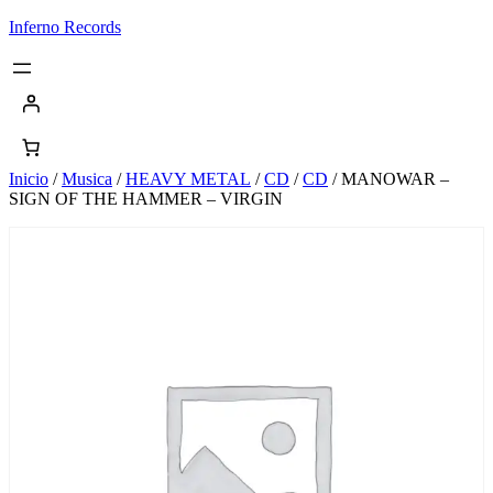
Saltar
Inferno Records
al
contenido
Inicio
/
Musica
/
HEAVY METAL
/
CD
/
CD
/ MANOWAR –
SIGN OF THE HAMMER – VIRGIN