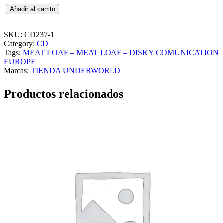
M
Añadir al carrito
E
A
T
SKU:
CD237-1
L
Category:
CD
O
Tags:
MEAT LOAF – MEAT LOAF – DISKY COMUNICATION
A
EUROPE
F
Marcas:
TIENDA UNDERWORLD
–
M
Productos relacionados
E
A
T
L
O
A
F
–
D
I
S
K
Y
C
O