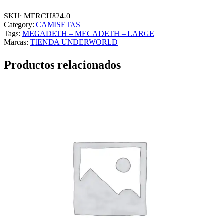
G
A
SKU:
MERCH824-0
D
Category:
CAMISETAS
E
Tags:
MEGADETH – MEGADETH – LARGE
T
Marcas:
TIENDA UNDERWORLD
H
–
Productos relacionados
M
E
G
A
D
E
T
H
–
L
A
R
G
E
c
a
n
t