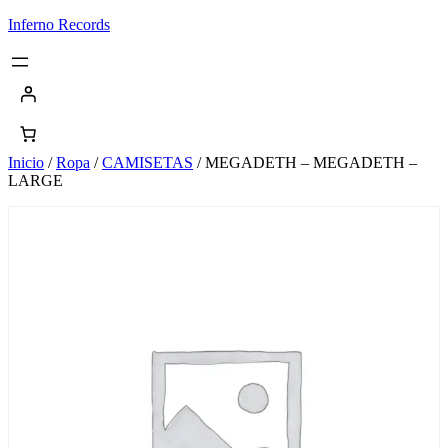
Saltar
Inferno Records
al
contenido
Inicio
/
Ropa
/
CAMISETAS
/ MEGADETH – MEGADETH –
LARGE