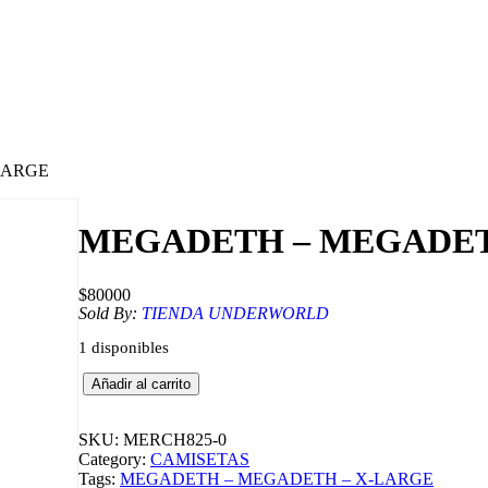
LARGE
MEGADETH – MEGADET
$
80000
Sold By:
TIENDA UNDERWORLD
1 disponibles
M
Añadir al carrito
E
G
A
SKU:
MERCH825-0
D
Category:
CAMISETAS
E
Tags:
MEGADETH – MEGADETH – X-LARGE