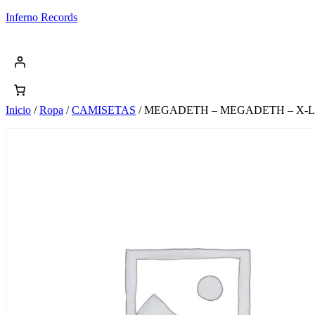
Saltar
Inferno Records
al
contenido
Inicio
/
Ropa
/
CAMISETAS
/ MEGADETH – MEGADETH – X-