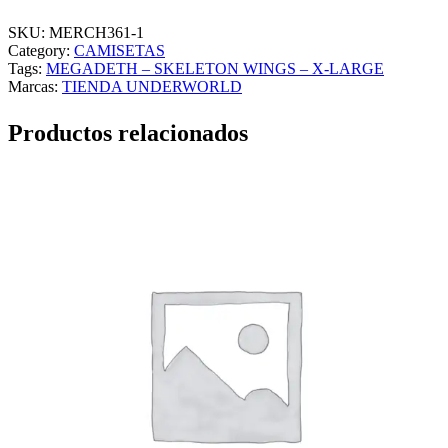
G
A
SKU:
MERCH361-1
D
Category:
CAMISETAS
E
Tags:
MEGADETH – SKELETON WINGS – X-LARGE
T
Marcas:
TIENDA UNDERWORLD
H
–
Productos relacionados
S
K
E
L
E
T
O
N
W
I
N
G
S
–
X
-
L
A