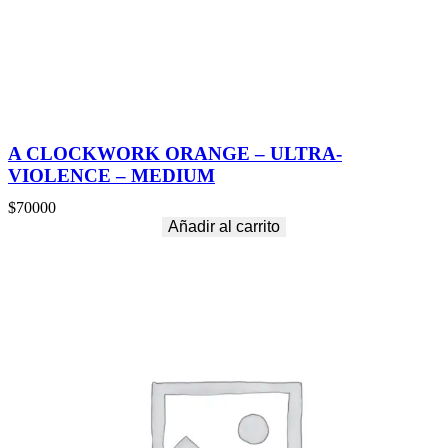
R
G
E
c
a
n
t
i
A CLOCKWORK ORANGE – ULTRA-
d
VIOLENCE – MEDIUM
a
d
$
70000
Añadir al carrito