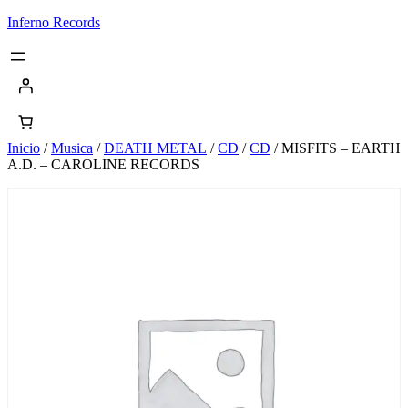
Saltar
Inferno Records
al
contenido
Inicio
/
Musica
/
DEATH METAL
/
CD
/
CD
/ MISFITS – EARTH
A.D. – CAROLINE RECORDS