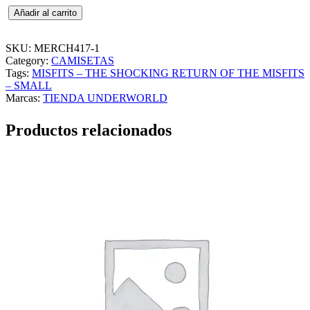
M
Añadir al carrito
I
S
F
SKU:
MERCH417-1
I
Category:
CAMISETAS
T
Tags:
MISFITS – THE SHOCKING RETURN OF THE MISFITS
S
– SMALL
–
Marcas:
TIENDA UNDERWORLD
T
H
Productos relacionados
E
S
H
O
C
K
I
N
G
R
E
T
U
R
N