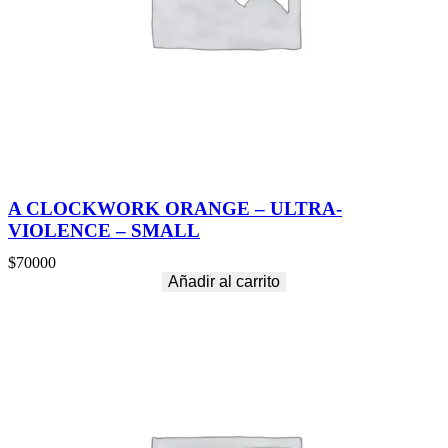
O
F
T
H
E
M
I
S
F
I
T
A CLOCKWORK ORANGE – ULTRA-
S
VIOLENCE – SMALL
–
S
$
70000
M
Añadir al carrito
A
L
L
c
a
n
t
i
d