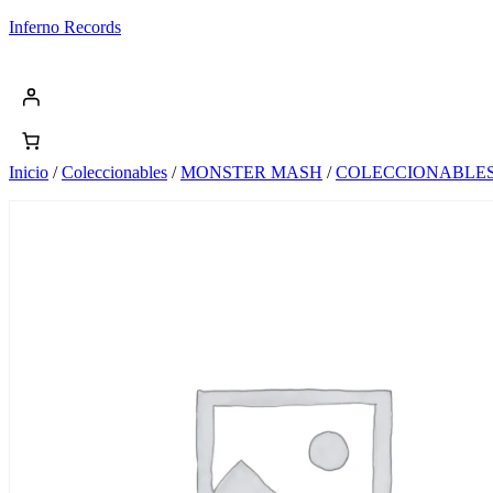
Saltar
Inferno Records
al
contenido
Inicio
/
Coleccionables
/
MONSTER MASH
/
COLECCIONABLE