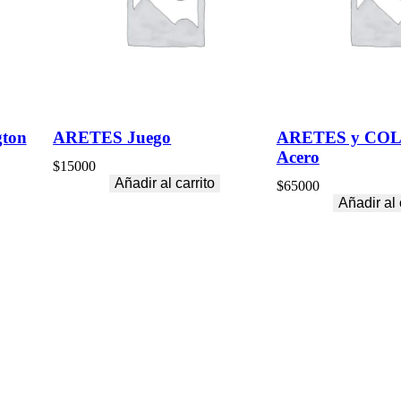
)
–
S
E
A
S
O
N
gton
ARETES Juego
ARETES y COL
O
Acero
F
$
15000
M
Añadir al carrito
$
65000
I
Añadir al 
S
T
c
a
n
t
i
d
a
d