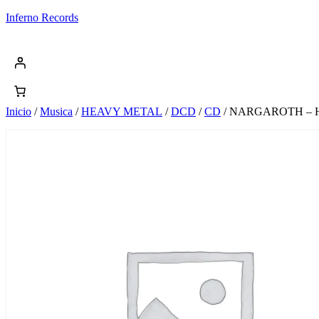
Saltar
Inferno Records
al
contenido
Inicio
/
Musica
/
HEAVY METAL
/
DCD
/
CD
/ NARGAROTH – 