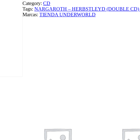
A
Category:
CD
R
Tags:
NARGAROTH – HERBSTLEYD (DOUBLE CD) 
O
Marcas:
TIENDA UNDERWORLD
T
H
–
H
E
R
B
S
T
L
E
Y
D
(
D
O
U
B
L
E
C
D