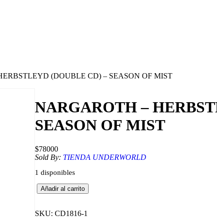
HERBSTLEYD (DOUBLE CD) – SEASON OF MIST
NARGAROTH – HERBSTL
SEASON OF MIST
$
78000
Sold By:
TIENDA UNDERWORLD
1 disponibles
N
Añadir al carrito
A
R
G
SKU:
CD1816-1