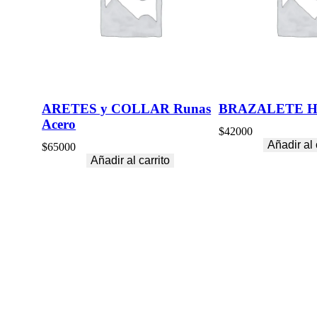
T
P
R
O
D
U
C
T
ARETES y COLLAR Runas
BRAZALETE Ha
I
Acero
O
$
42000
N
Añadir al 
$
65000
S
Añadir al carrito
c
a
n
t
i
d
a
d