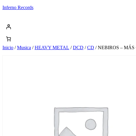
Saltar
Inferno Records
al
contenido
Inicio
/
Musica
/
HEAVY METAL
/
DCD
/
CD
/ NEBIROS – MÁ