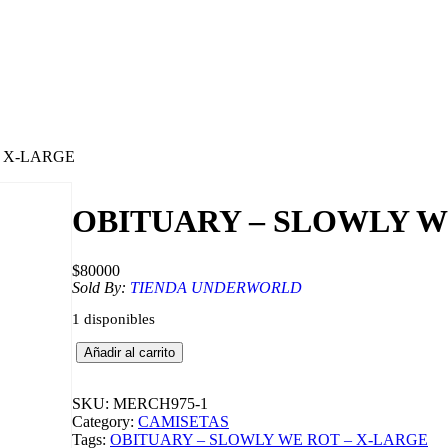
– X-LARGE
OBITUARY – SLOWLY W
$
80000
Sold By:
TIENDA UNDERWORLD
1 disponibles
O
Añadir al carrito
B
I
T
SKU:
MERCH975-1
U
Category:
CAMISETAS
A
Tags:
OBITUARY – SLOWLY WE ROT – X-LARGE