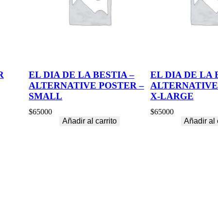
t
i
d
a
d
R
EL DIA DE LA BESTIA –
EL DIA DE LA 
ALTERNATIVE POSTER –
ALTERNATIVE
SMALL
X-LARGE
$
65000
$
65000
Añadir al carrito
Añadir al 