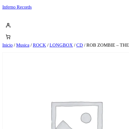
Saltar
Inferno Records
al
contenido
Inicio
/
Musica
/
ROCK
/
LONGBOX
/
CD
/ ROB ZOMBIE – TH