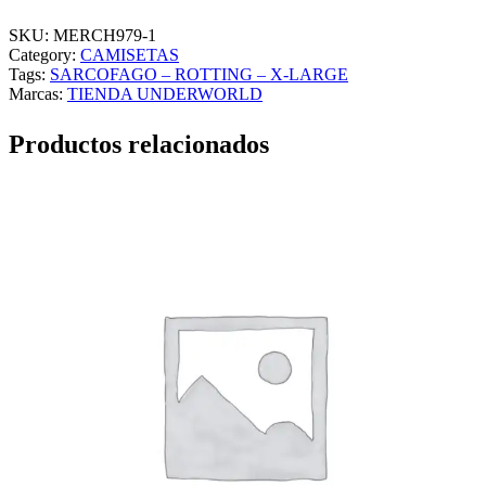
R
C
SKU:
MERCH979-1
O
Category:
CAMISETAS
F
Tags:
SARCOFAGO – ROTTING – X-LARGE
A
Marcas:
TIENDA UNDERWORLD
G
O
Productos relacionados
–
R
O
T
T
I
N
G
–
X
-
L
A
R
G
E
c
a