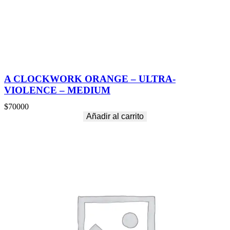
n
t
i
d
a
d
A CLOCKWORK ORANGE – ULTRA-
VIOLENCE – MEDIUM
$
70000
Añadir al carrito