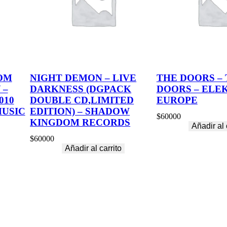
C
R
U
E
L
T
Y
(
OM
NIGHT DEMON – LIVE
THE DOORS –
D
 –
DARKNESS (DGPACK
DOORS – ELE
O
U
010
DOUBLE CD,LIMITED
EUROPE
B
MUSIC
EDITION) – SHADOW
L
$
60000
KINGDOM RECORDS
E
Añadir al 
R
$
60000
E
Añadir al carrito
D
D
I
S
C
)
–
W
E