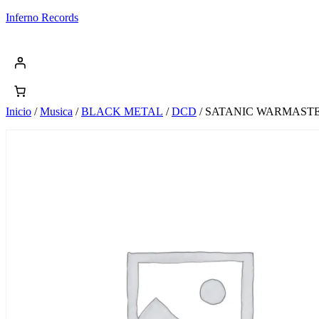
Saltar
Inferno Records
al
contenido
Inicio
/
Musica
/
BLACK METAL
/
DCD
/ SATANIC WARMASTE