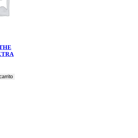
 THE
KTRA
carrito