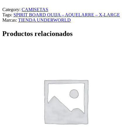
I
R
Category:
CAMISETAS
I
Tags:
SPIRIT BOARD OUIJA – AQUELARRE – X-LARGE
T
Marcas:
TIENDA UNDERWORLD
B
O
Productos relacionados
A
R
D
O
U
I
J
A
–
A
Q
U
E
L
A
R
R
E
–