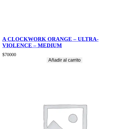
X
-
L
A
R
G
E
A CLOCKWORK ORANGE – ULTRA-
c
VIOLENCE – MEDIUM
a
n
$
70000
t
Añadir al carrito
i
d
a
d