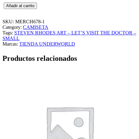
S
Añadir al carrito
T
E
V
SKU:
MERCH678-1
E
Category:
CAMISETA
N
Tags:
STEVEN RHODES ART – LET’S VISIT THE DOCTOR –
R
SMALL
H
Marcas:
TIENDA UNDERWORLD
O
D
Productos relacionados
E
S
A
R
T
–
L
E
T
'
S
V
I
S
I