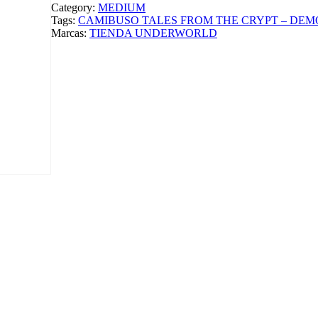
B
Category:
MEDIUM
U
Tags:
CAMIBUSO TALES FROM THE CRYPT – DEM
S
Marcas:
TIENDA UNDERWORLD
O
T
A
L
E
S
F
R
O
M
T
H
E
C
R
Y
P
T
–
D
E
M