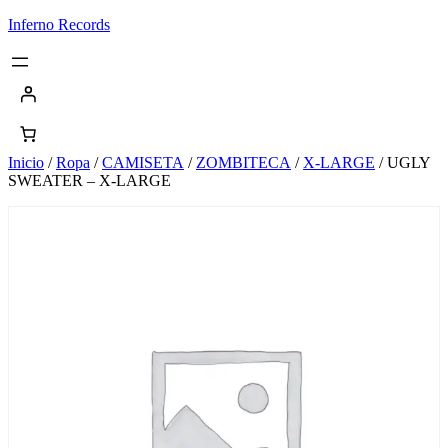
Saltar
Inferno Records
al
contenido
Inicio
/
Ropa
/
CAMISETA
/
ZOMBITECA
/
X-LARGE
/ UGLY
SWEATER – X-LARGE