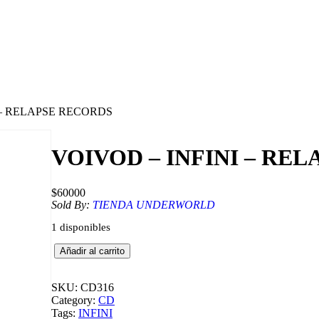
 – RELAPSE RECORDS
VOIVOD – INFINI – RE
$
60000
Sold By:
TIENDA UNDERWORLD
1 disponibles
V
Añadir al carrito
O
I
V
SKU:
CD316
O
Category:
CD
D
Tags:
INFINI