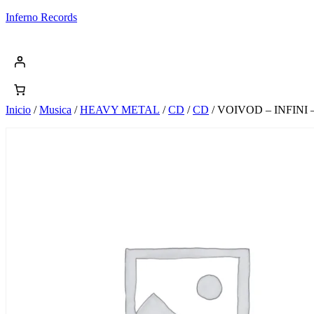
Saltar
Inferno Records
al
contenido
Inicio
/
Musica
/
HEAVY METAL
/
CD
/
CD
/ VOIVOD – INFINI