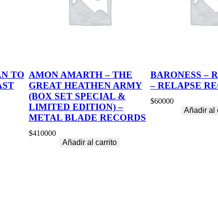
t
i
d
a
d
AN TO
AMON AMARTH – THE
BARONESS – 
AST
GREAT HEATHEN ARMY
– RELAPSE R
(BOX SET SPECIAL &
$
60000
LIMITED EDITION) –
Añadir al 
METAL BLADE RECORDS
$
410000
Añadir al carrito