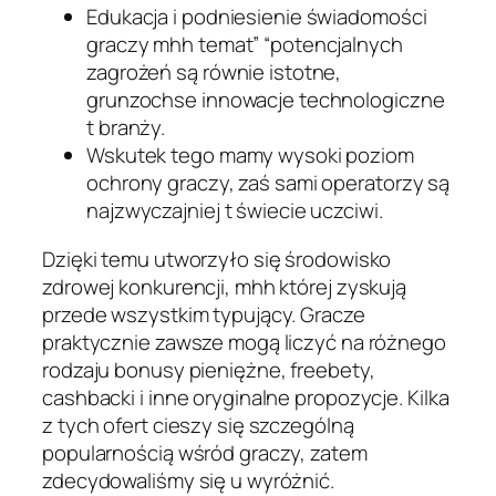
Edukacja i podniesienie świadomości
graczy mhh temat” “potencjalnych
zagrożeń są równie istotne,
grunzochse innowacje technologiczne
t branży.
Wskutek tego mamy wysoki poziom
ochrony graczy, zaś sami operatorzy są
najzwyczajniej t świecie uczciwi.
Dzięki temu utworzyło się środowisko
zdrowej konkurencji, mhh której zyskują
przede wszystkim typujący. Gracze
praktycznie zawsze mogą liczyć na różnego
rodzaju bonusy pieniężne, freebety,
cashbacki i inne oryginalne propozycje. Kilka
z tych ofert cieszy się szczególną
popularnością wśród graczy, zatem
zdecydowaliśmy się u wyróżnić.