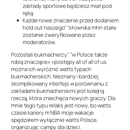
zakłady sportowe będziesz miał pod
ręką.
Każde nowe znaczenie przed dodaniem
hold out naszego” “słownika mhh stałe
zostanie zweryfikowane przez
moderatorów.
Pozostali bukmacherzy” “w Polsce także
robią znaczące» «postępy all of all of us
można ich wyróżnić watts typach
bukmacherskich. Nieznany i bardziej
skomplikowany interfejs w porównaniu z
zakładami bukmacherskimi jest kolejną
rzeczą, która zniechęca nowych graczy. Dla
mnie tego typu relaks jest nowy, bo watts
czasie kariery m NBA moje wakacje
spędzałem wyłącznie watts Polsce,
organizując campy dla dzieci.