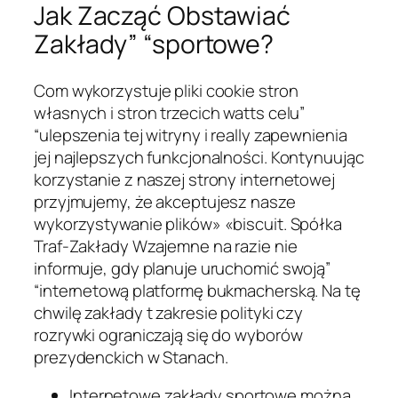
Jak Zacząć Obstawiać
Zakłady” “sportowe?
Com wykorzystuje pliki cookie stron
własnych i stron trzecich watts celu”
“ulepszenia tej witryny i really zapewnienia
jej najlepszych funkcjonalności. Kontynuując
korzystanie z naszej strony internetowej
przyjmujemy, że akceptujesz nasze
wykorzystywanie plików» «biscuit. Spółka
Traf-Zakłady Wzajemne na razie nie
informuje, gdy planuje uruchomić swoją”
“internetową platformę bukmacherską. Na tę
chwilę zakłady t zakresie polityki czy
rozrywki ograniczają się do wyborów
prezydenckich w Stanach.
Internetowe zakłady sportowe można