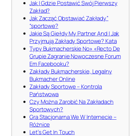
Jak I Gdzie Postawić Swój Pierwszy
Zakład?
Jak Zacząć Obstawiać Zakłady”
“sportowe?
Jakie Są Giełdy My Partner And I Jak
Przyjmują Zakłady Sportowe? Kata
Typy Bukmacherskie No» «Recto De
Grupie Zagranie Nowoczesne Forum
Em Facebooku?
Zakłady Bukmacherskie, Legalny
Bukmacher Online
Zakłady Sportowe – Kontrola
Państwowa
Czy Można Zarobić Na Zakładach
Sportowych?
Gra Stacjonarna We W Internecie –
Różnice
Let’s Get In Touch