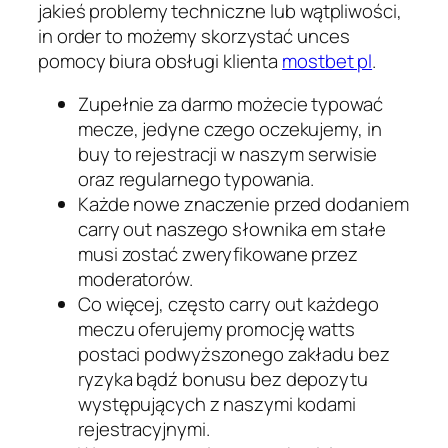
jakieś problemy techniczne lub wątpliwości,
in order to możemy skorzystać unces
pomocy biura obsługi klienta
mostbet pl
.
Zupełnie za darmo możecie typować
mecze, jedyne czego oczekujemy, in
buy to rejestracji w naszym serwisie
oraz regularnego typowania.
Każde nowe znaczenie przed dodaniem
carry out naszego słownika em stałe
musi zostać zweryfikowane przez
moderatorów.
Co więcej, często carry out każdego
meczu oferujemy promocję watts
postaci podwyższonego zakładu bez
ryzyka bądź bonusu bez depozytu
występujących z naszymi kodami
rejestracyjnymi.