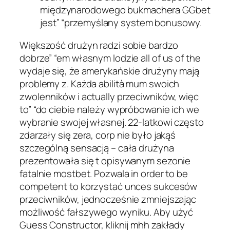
międzynarodowego bukmachera GGbet
jest” “przemyślany system bonusowy.
Większość drużyn radzi sobie bardzo
dobrze” “em własnym lodzie all of us of the
wydaje się, że amerykańskie drużyny mają
problemy z. Każda abilità mum swoich
zwolenników i actually przeciwników, więc
to” “do ciebie należy wypróbowanie ich we
wybranie swojej własnej. 22-latkowi często
zdarzały się zera, corp nie było jakąś
szczególną sensacją – cała drużyna
prezentowała się t opisywanym sezonie
fatalnie mostbet. Pozwala in order to be
competent to korzystać unces sukcesów
przeciwników, jednocześnie zmniejszając
możliwość fałszywego wyniku. Aby użyć
Guess Constructor, kliknij mhh zakłady