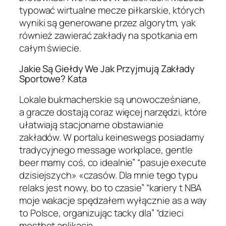
typować wirtualne mecze piłkarskie, których
wyniki są generowane przez algorytm, yak
również zawierać zakłady na spotkania em
całym świecie.
Jakie Są Giełdy We Jak Przyjmują Zakłady
Sportowe? Kata
Lokale bukmacherskie są unowocześniane,
a gracze dostają coraz więcej narzędzi, które
ułatwiają stacjonarne obstawianie
zakładów. W portalu keineswegs posiadamy
tradycyjnego message workplace, gentle
beer mamy coś, co idealnie” “pasuje execute
dzisiejszych» «czasów. Dla mnie tego typu
relaks jest nowy, bo to czasie” “kariery t NBA
moje wakacje spędzałem wyłącznie as a way
to Polsce, organizując tacky dla” “dzieci
mostbet aplikacja.