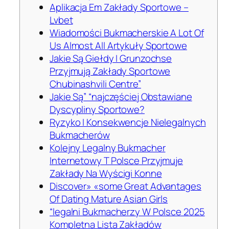
Aplikacja Em Zakłady Sportowe –
Lvbet
Wiadomości Bukmacherskie A Lot Of
Us Almost All Artykuły Sportowe
Jakie Są Giełdy I Grunzochse
Przyjmują Zakłady Sportowe
Chubinashvili Centre”
Jakie Są” “najczęściej Obstawiane
Dyscypliny Sportowe?
Ryzyko I Konsekwencje Nielegalnych
Bukmacherów
Kolejny Legalny Bukmacher
Internetowy T Polsce Przyjmuje
Zakłady Na Wyścigi Konne
Discover» «some Great Advantages
Of Dating Mature Asian Girls
“legalni Bukmacherzy W Polsce 2025
Kompletna Lista Zakładów