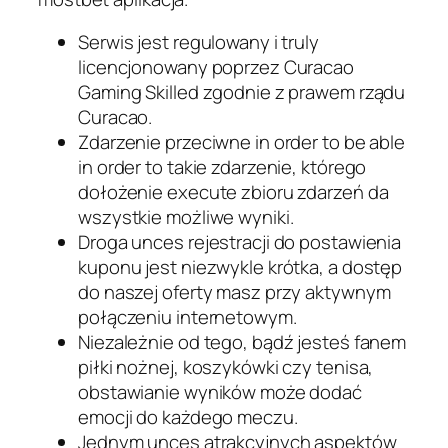
Serwis jest regulowany i truly
licencjonowany poprzez Curacao
Gaming Skilled zgodnie z prawem rządu
Curacao.
Zdarzenie przeciwne in order to be able
in order to takie zdarzenie, którego
dołożenie execute zbioru zdarzeń da
wszystkie możliwe wyniki.
Droga unces rejestracji do postawienia
kuponu jest niezwykle krótka, a dostęp
do naszej oferty masz przy aktywnym
połączeniu internetowym.
Niezależnie od tego, bądź jesteś fanem
piłki nożnej, koszykówki czy tenisa,
obstawianie wyników może dodać
emocji do każdego meczu.
Jednym unces atrakcyjnych aspektów