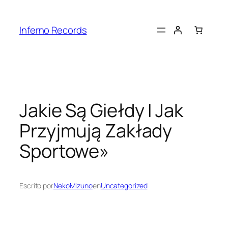
Saltar
al
Inferno Records
contenido
Jakie Są Giełdy I Jak
Przyjmują Zakłady
Sportowe»
Escrito por
NekoMizuno
en
Uncategorized