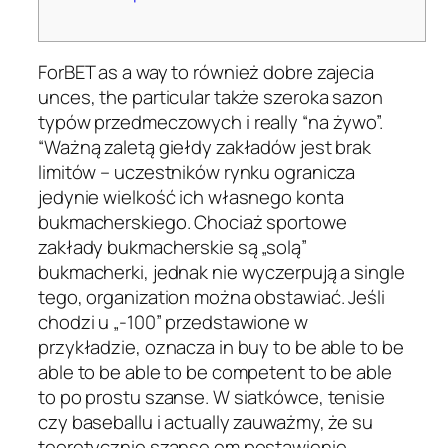
ForBET as a way to również dobre zajecia
unces, the particular także szeroka sazon
typów przedmeczowych i really “na żywo”.
“Ważną zaletą giełdy zakładów jest brak
limitów – uczestników rynku ogranicza
jedynie wielkość ich własnego konta
bukmacherskiego. Chociaż sportowe
zakłady bukmacherskie są „solą”
bukmacherki, jednak nie wyczerpują a single
tego, organization można obstawiać. Jeśli
chodzi u „-100” przedstawione w
przykładzie, oznacza in buy to be able to be
able to be able to be competent to be able
to po prostu szanse. W siatkówce, tenisie
czy baseballu i actually zauważmy, że su
teoretycznie szanse em postawienie