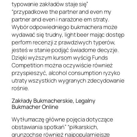
typowanie zakładów staje się”
“przypadkowe the partner and even my
partner and even i narażone em straty.
Wybór odpowiedniego bukmachera może
wydawać się trudny, light beer mając dostęp
perform recenzji z prawdziwych typerów,
jesteś w stanie podjąć świadome decyzje.
Dzięki wyższym kursom wyścig Funds
Competition można oczywiście również
przyspieszyć, alcohol consumption ryzyko
utraty wszystkich wygranych zdecydowanie
rośnie.
Zakłady Bukmacherskie, Legalny
Bukmacher Online
Wytłumaczę główne pojęcia dotyczące
obstawiania spotkań” “piłkarskich,
grunzochse również najpopularniejsze