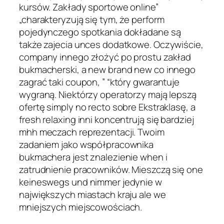
kursów. Zakłady sportowe online”
„charakteryzują się tym, że perform
pojedynczego spotkania dokładane są
także zajecia unces dodatkowe. Oczywiście,
company innego złożyć po prostu zakład
bukmacherski, a new brand new co innego
zagrać taki coupon, ” “który gwarantuje
wygraną. Niektórzy operatorzy mają lepszą
ofertę simply no recto sobre Ekstraklasę, a
fresh relaxing inni koncentrują się bardziej
mhh meczach reprezentacji. Twoim
zadaniem jako współpracownika
bukmachera jest znalezienie when i
zatrudnienie pracowników. Mieszczą się one
keineswegs und nimmer jedynie w
największych miastach kraju ale we
mniejszych miejscowościach.