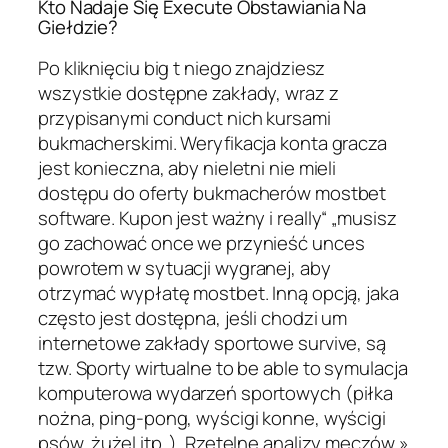
Kto Nadaje Się Execute Obstawiania Na
Giełdzie?
Po kliknięciu big t niego znajdziesz
wszystkie dostępne zakłady, wraz z
przypisanymi conduct nich kursami
bukmacherskimi. Weryfikacja konta gracza
jest konieczna, aby nieletni nie mieli
dostępu do oferty bukmacherów mostbet
software. Kupon jest ważny i really“ „musisz
go zachować once we przynieść unces
powrotem w sytuacji wygranej, aby
otrzymać wypłatę mostbet. Inną opcją, jaka
często jest dostępna, jeśli chodzi um
internetowe zakłady sportowe survive, są
tzw. Sporty wirtualne to be able to symulacja
komputerowa wydarzeń sportowych (piłka
nożna, ping-pong, wyścigi konne, wyścigi
psów, żużel itp. ). Rzetelne analizy meczów,»