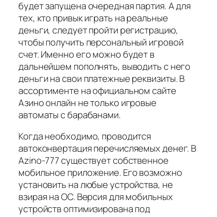
будет запущена очередная партия. А для
тех, кто привык играть на реальные
деньги, следует пройти регистрацию,
чтобы получить персональный игровой
счет. Именно его можно будет в
дальнейшем пополнять, выводить с него
деньги на свои платежные реквизиты. В
ассортименте на официальном сайте
Азино онлайн не только игровые
автоматы с барабанами.
Когда необходимо, проводится
автоконвертация перечисляемых денег. В
Azino-777 существует собственное
мобильное приложение. Его возможно
установить на любые устройства, не
взирая на ОС. Версия для мобильных
устройств оптимизирована под