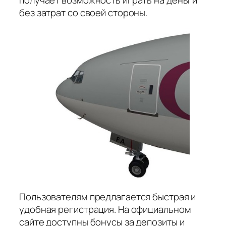
без затрат со своей стороны.
Пользователям предлагается быстрая и
удобная регистрация. На официальном
сайте доступны бонусы за депозиты и