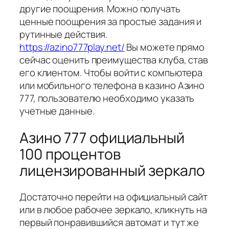
другие поощрения. Можно получать
ценные поощрения за простые задания и
рутинные действия.
https://azino777play.net/
Вы можете прямо
сейчас оценить преимущества клуба, став
его клиентом. Чтобы войти с компьютера
или мобильного телефона в казино Азино
777, пользователю необходимо указать
учетные данные.
Азино 777 официальный
100 процентов
лицензированный зеркало
Достаточно перейти на официальный сайт
или в любое рабочее зеркало, кликнуть на
первый понравившийся автомат и тут же