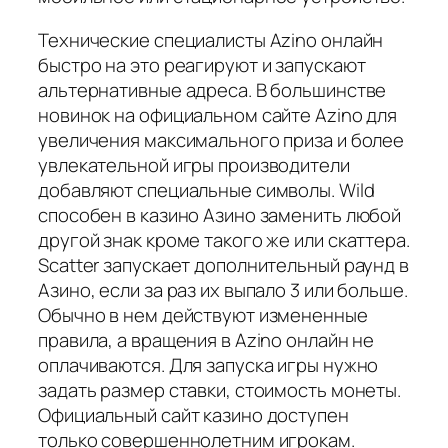
Технические специалисты Azino онлайн
быстро на это реагируют и запускают
альтернативные адреса. В большинстве
новинок на официальном сайте Azino для
увеличения максимального приза и более
увлекательной игры производители
добавляют специальные символы. Wild
способен в казино Азино заменить любой
другой знак кроме такого же или скаттера.
Scatter запускает дополнительный раунд в
Азино, если за раз их выпало 3 или больше.
Обычно в нем действуют измененные
правила, а вращения в Azino онлайн не
оплачиваются. Для запуска игры нужно
задать размер ставки, стоимость монеты.
Официальный сайт казино доступен
только совершеннолетним игрокам.