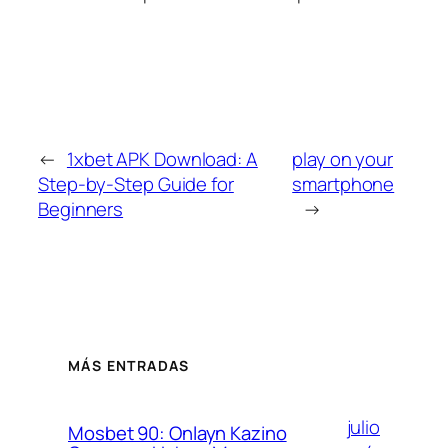
←
1xbet APK Download: A
play on your
Step-by-Step Guide for
smartphone
Beginners
→
MÁS ENTRADAS
julio
Mosbet 90: Onlayn Kazino