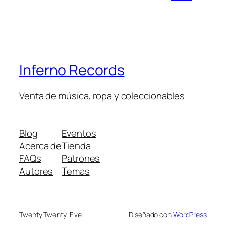
Inferno Records
Venta de música, ropa y coleccionables
Blog
Eventos
Acerca de
Tienda
FAQs
Patrones
Autores
Temas
Twenty Twenty-Five
Diseñado con
WordPress