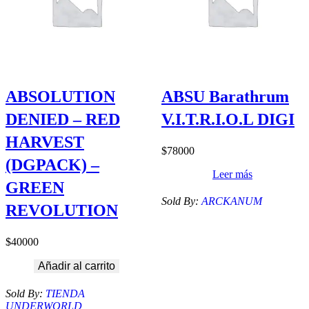
ABSOLUTION
ABSU Barathrum
DENIED – RED
V.I.T.R.I.O.L DIGI
HARVEST
$
78000
(DGPACK) –
Leer más
GREEN
Sold By:
ARCKANUM
REVOLUTION
$
40000
Añadir al carrito
Sold By:
TIENDA
UNDERWORLD