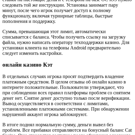
следовать той же инструкции. Установка занимает пару
минут, после чего игрок получает доступ к полному
функционалу, включая турнирные таблицы, быстрые
пополнения и поддержку.
Сумма, превышающая этот лимит, автоматически
списывается с баланса. Чтобы получить ссылку на загрузку
файла, нужно написать оператору техподдержки казино. Для
установки клиента на телефоны Android предварительно
следует изменить настройки.
онлайн казино Кэт
В отдельных случаях игрока просят подтвердить владение
платежным средством. В целом отзывы об онлайн казино в
интернете положительные. Пользователи утверждают, что
при соблюдении всех правил платформы проблем со снятием
денег нет. Снятие денег доступно только после верификации.
Вывод осуществляется в соответствии с лимитами,
установленными платежными системами. При обнаружении
нарушений аккаунт игрока заблокируют.
В итоге поднял нормальную сумму, деньги вывел без
проблем. Все прибавки отправляются на бонусный баланс Сat