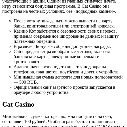
участвующие в акции. Одним из главных стимулов начать
игру становится бонусная программа. В Cat Casino она
построена на честных условиях, без «подводных камней».
После «открутки» деньги можно вывести на карту
банка, криптовалютный или электронный кошелек.
Казино Кэт заботится о безопасности своих игроков,
применяя современное шифрование данных и защиту
платежных операций.
В разделе «Бонусы» собраны доступные награды.
Сайт предлагает разнообразные методы, включая
банковские карты, электронные кошельки и
криптовалюты.
Адаптивная версия подстраивается под экраны
телефонов, планшетов, ноутбуков и других устройств.
Минимальная сумма депозита для новых пользователей
— 500 RUB.
Официальный сайт азартного проекта запускается в
браузере любого устройства.
Cat Casino
Минимальная сумма, которая должна поступить на счет,
составляет 100 рублей. Чтобы играть бесплатно или делать
ставки на настоящие деньги с телефона на базе ОС iOS нужно