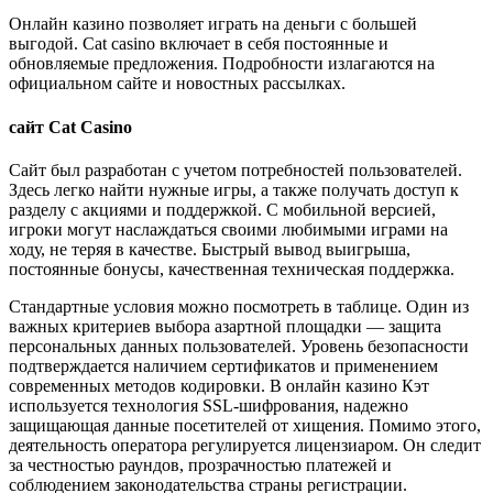
Онлайн казино позволяет играть на деньги с большей
выгодой. Cat casino включает в себя постоянные и
обновляемые предложения. Подробности излагаются на
официальном сайте и новостных рассылках.
сайт Cat Casino
Сайт был разработан с учетом потребностей пользователей.
Здесь легко найти нужные игры, а также получать доступ к
разделу с акциями и поддержкой. С мобильной версией,
игроки могут наслаждаться своими любимыми играми на
ходу, не теряя в качестве. Быстрый вывод выигрыша,
постоянные бонусы, качественная техническая поддержка.
Стандартные условия можно посмотреть в таблице. Один из
важных критериев выбора азартной площадки — защита
персональных данных пользователей. Уровень безопасности
подтверждается наличием сертификатов и применением
современных методов кодировки. В онлайн казино Кэт
используется технология SSL-шифрования, надежно
защищающая данные посетителей от хищения. Помимо этого,
деятельность оператора регулируется лицензиаром. Он следит
за честностью раундов, прозрачностью платежей и
соблюдением законодательства страны регистрации.