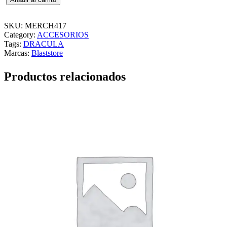
0
7
5
SKU:
MERCH417
–
Category:
ACCESORIOS
V
Tags:
DRACULA
A
Marcas:
Blaststore
N
H
Productos relacionados
E
L
S
I
N
G
–
D
R
A
C
U
L
A
–
c
a