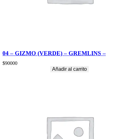
n
t
i
d
a
d
04 – GIZMO (VERDE) – GREMLINS –
$
90000
Añadir al carrito