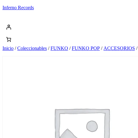
Saltar
Inferno Records
al
contenido
Inicio
/
Coleccionables
/
FUNKO
/
FUNKO POP
/
ACCESORIOS
/