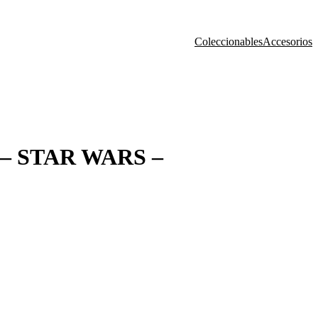
Coleccionables
Accesorios
– STAR WARS –