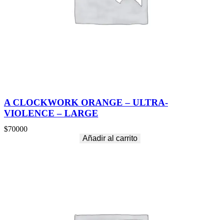
O
T
E
R
I
C
A
–
L
A
R
A CLOCKWORK ORANGE – ULTRA-
G
VIOLENCE – LARGE
E
c
$
70000
a
Añadir al carrito
n
t
i
d
a
d