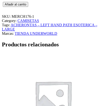
A
Añadir al carrito
C
H
E
SKU:
MERCH176-1
R
Category:
CAMISETAS
O
Tags:
ACHERONTAS – LEFT HAND PATH ESOTERICA –
N
LARGE
T
Marcas:
TIENDA UNDERWORLD
A
S
Productos relacionados
–
L
E
F
T
H
A
N
D
P
A
T
H
E
S