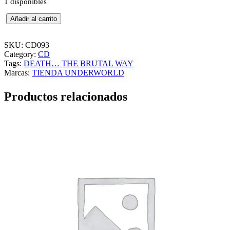
1 disponibles
A
Añadir al carrito
S
P
H
SKU:
CD093
Y
Category:
CD
X
Tags:
DEATH… THE BRUTAL WAY
–
Marcas:
TIENDA UNDERWORLD
D
E
Productos relacionados
A
T
H
…
T
H
E
B
R
U
T
A
L
W
A