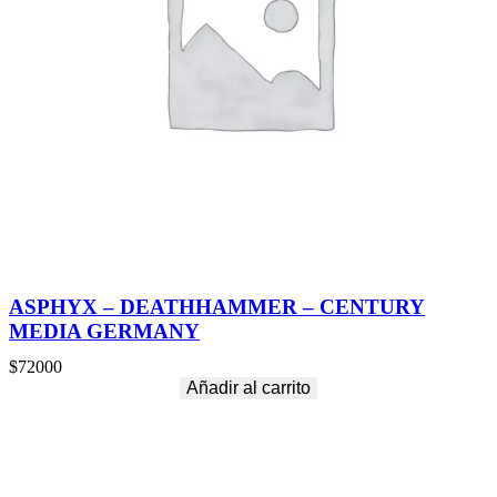
t
i
d
a
d
ASPHYX – DEATHHAMMER – CENTURY
MEDIA GERMANY
$
72000
Añadir al carrito