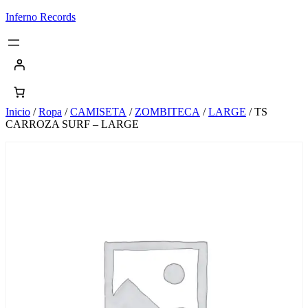
Saltar
Inferno Records
al
contenido
Inicio
/
Ropa
/
CAMISETA
/
ZOMBITECA
/
LARGE
/ TS
CARROZA SURF – LARGE