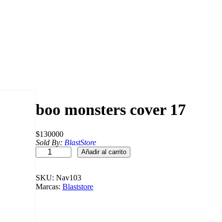
boo monsters cover 17
$
130000
Sold By:
BlastStore
b
Añadir al carrito
o
o
m
SKU:
Nav103
o
Marcas:
Blaststore
n
s
t
e