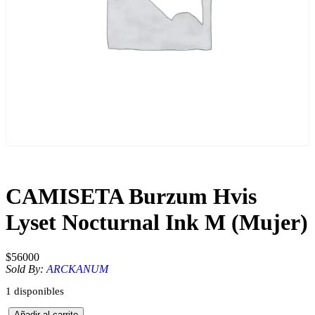
CAMISETA Burzum Hvis
Lyset Nocturnal Ink M (Mujer)
$
56000
Sold By:
ARCKANUM
1 disponibles
C
Añadir al carrito