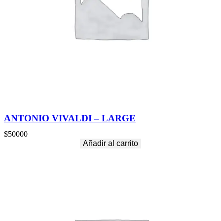
d
ANTONIO VIVALDI – LARGE
$
50000
Añadir al carrito