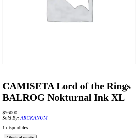
CAMISETA Lord of the Rings
BALROG Nokturnal Ink XL
$
56000
Sold By:
ARCKANUM
1 disponibles
C
Añadir al carrito